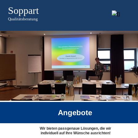
Soppart
Qualitätsberatung
Angebote
Wir bieten passgenaue Lösungen, die wir
individuell auf Ihre Wünsche ausrichten!